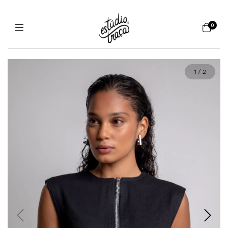
0
1
/
2