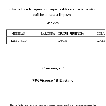
- Um ciclo de lavagem com água, sabão e amaciante são o
suficiente para a limpeza.
Medidas:
MEDIDAS
LARGURA /
CIRCUNFERÊNCIA
GOLA
TAM ÚNICO
126 CM
52 CM
Composição:
78% Viscose 4% Elastano
Peça feita sob encomenda, prazo para produção e postagem de