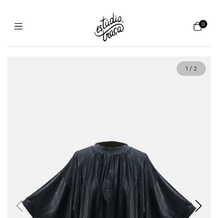
0
1
/
2