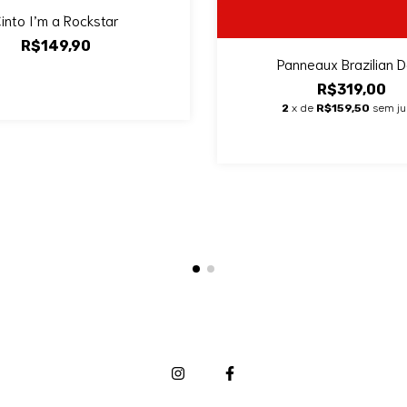
into I’m a Rockstar
R$149,90
Panneaux Brazilian D
R$319,00
2
x de
R$159,50
sem ju