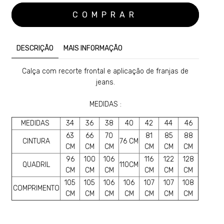
DESCRIÇÃO
MAIS INFORMAÇÃO
Calça com recorte frontal e aplicação de franjas de
jeans.
MEDIDAS :
MEDIDAS
34
36
38
40
42
44
46
63
66
70
81
85
88
CINTURA
76 CM
CM
CM
CM
CM
CM
CM
96
100
106
116
122
128
QUADRIL
110CM
CM
CM
CM
CM
CM
CM
105
105
106
106
107
107
108
COMPRIMENTO
CM
CM
CM
CM
CM
CM
CM