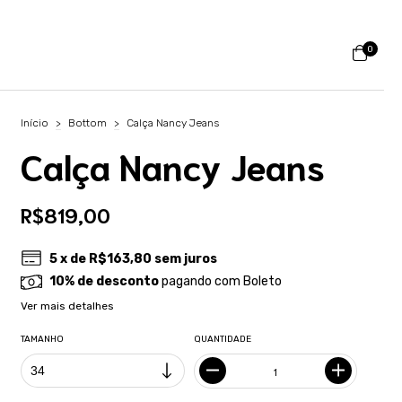
0
Início
>
Bottom
>
Calça Nancy Jeans
Calça Nancy Jeans
R$819,00
5
x de
R$163,80
sem juros
10% de desconto
pagando com Boleto
Ver mais detalhes
TAMANHO
QUANTIDADE