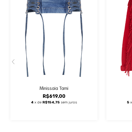
Minissaia Tami
R$619,00
4
x de
R$154,75
sem juros
5